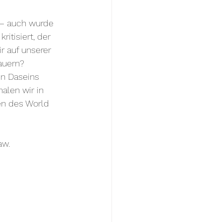
 – auch wurde 
ritisiert, der 
r auf unserer 
auern? 
n Daseins 
alen wir in 
en des World 
aw. 