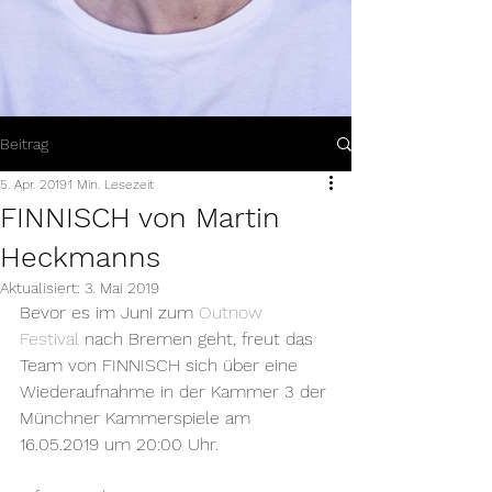
Beitrag
5. Apr. 2019
1 Min. Lesezeit
FINNISCH von Martin
Heckmanns
Aktualisiert:
3. Mai 2019
Bevor es im Juni zum 
Outnow 
Festival
 nach Bremen geht, freut das 
Team von FINNISCH sich über eine 
Wiederaufnahme in der Kammer 3 der 
Münchner Kammerspiele am 
16.05.2019 um 20:00 Uhr. 