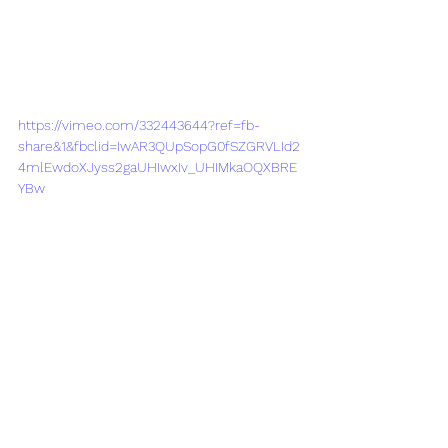
https://vimeo.com/332443644?ref=fb-
share&1&fbclid=IwAR3QUpSopG0fSZGRVLId2
4mlEwdoXJyss2gaUHIwxIv_UHIMkaOQXBRE
YBw
Alle ansehen
Aktuelle Beiträge