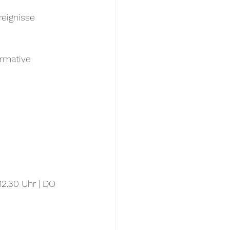
reignisse 
ormative 
 12.30 Uhr | DO 