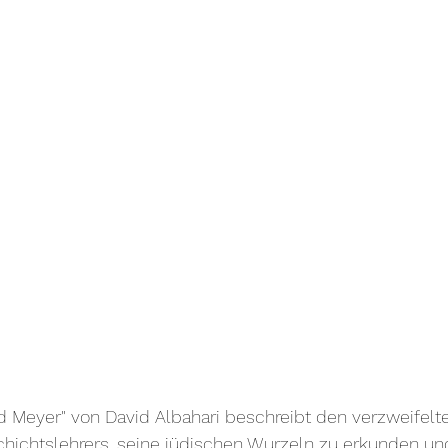
 Meyer" von David Albahari beschreibt den verzweifelt
chichtslehrers, seine jüdischen Wurzeln zu erkunden un