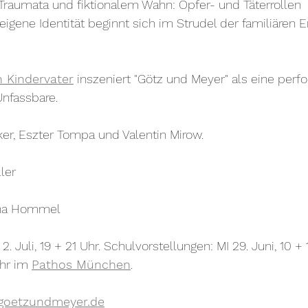
Traumata und fiktionalem Wahn: Opfer- und Täterrollen 
gene Identität beginnt sich im Strudel der familiären E
n Kindervater
 inszeniert "Götz und Meyer" als eine perf
nfassbare. 
ker, Eszter Tompa und Valentin Mirow.
ler
tina Hommel
A 2. Juli, 19 + 21 Uhr. Schulvorstellungen: MI 29. Juni, 10 +
Uhr im 
Pathos München
.
oetzundmeyer.de