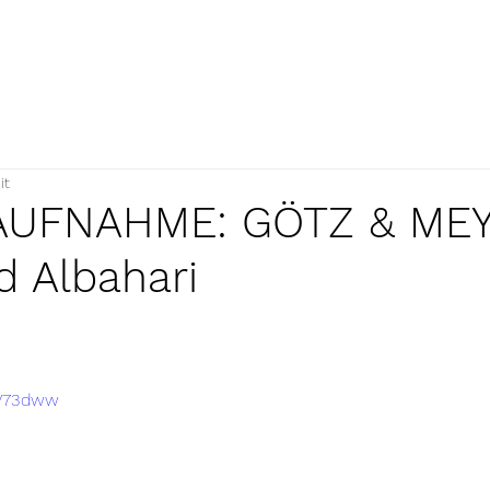
it
AUFNAHME: GÖTZ & ME
d Albahari
QV73dww