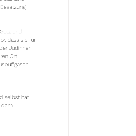
 Besatzung 
Götz und 
r, dass sie für 
der Jüdinnen 
ren Ort 
uspuffgasen 
 
d selbst hat 
f dem 
 